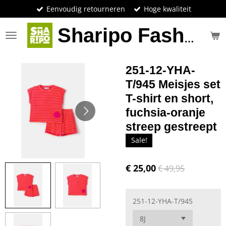
Eenvoudig retourneren
Hoge kwaliteit
Ga
direct
naar
Sharipo Fashion
de
hoofdinhoud
251-12-YHA-
T/945 Meisjes set
T-shirt en short,
fuchsia-oranje
streep gestreept
Sale!
€ 25,00
€ 49,95
251-12-YHA-T/945